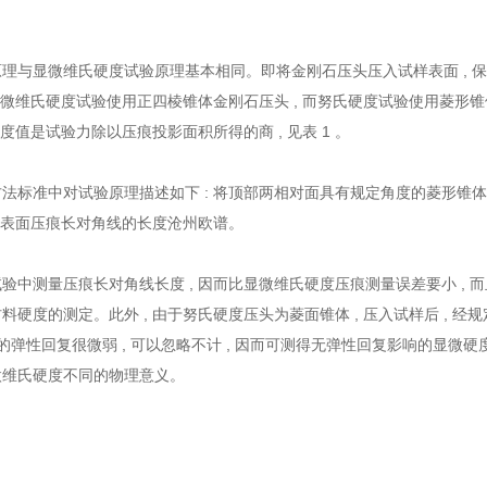
理与显微维氏硬度试验原理基本相同。即将金刚石压头压入试样表面 , 保
 显微维氏硬度试验使用正四棱锥体金刚石压头 , 而努氏硬度试验使用菱形
硬度值是试验力除以压痕投影面积所得的商 , 见表 1 。
法标准中对试验原理描述如下 : 将顶部两相对面具有规定角度的菱形锥体
试样表面压痕长对角线的长度沧州欧谱。
验中测量压痕长对角线长度 , 因而比显微维氏硬度压痕测量误差要小 , 而
料硬度的测定。此外 , 由于努氏硬度压头为菱面锥体 , 压入试样后 ,
向的弹性回复很微弱 , 可以忽略不计 , 因而可测得无弹性回复影响的显微硬
微维氏硬度不同的物理意义。