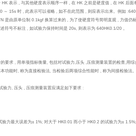
HK 表示 , 与其他硬度表示顺序一样 , 在 HK 之前是硬度值 , 在 
 ～ 15s 时 , 此表示可以省略 , 如不在此范围 , 则应表示出来。例如 :64
9807N 是由原单位制 0.1kgf 换算过来的 , 为了使硬度符号简明直观 , 力值仍
 则上述符号不标注 , 如试验力保持时间是 20s, 则表示为 640HK0.1/20 。
的要求 , 用单项指标衡量, 包括对试验力,压头 ,压痕测量装置的检查,
本功能时, 称为直接检验法, 当检验后两项综合性能时 , 称为间接检
试验力, 压头 , 压痕测量装置应满足如下要求 :
的试验力最大误差为± 1%; 对大于 HK0.01 而小于 HK0.2 的试验力为± 1.5