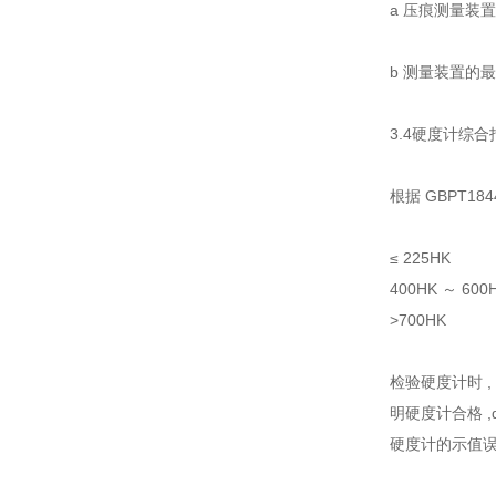
a 压痕测量装置
b 测量装置的最大
3.4硬度计综
根据 GBPT18
≤ 225HK
400HK ～ 600
>700HK
检验硬度计时 , 在
明硬度计合格 ,d=
硬度计的示值误差用