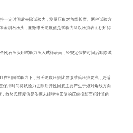
持一定时间后去除试验力 , 测量压痕对角线长度。两种试验方
锥体金刚石压头 ; 显微维氏硬度值是试验力除以压痕表面积所得
金刚石压头用试验力压入试样表面 , 经规定保护时间后卸除试
且在相同试验力下 , 努氏硬度压痕比显微维氏压痕要浅 , 更适
 经规定保持时间将试验力去除后弹性回复主要产生于短对角线方向
度 , 故努氏硬度值是依据未经弹性回复的压痕投影面积计算的 ,