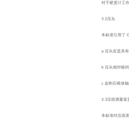
对于硬度计工作
3.2压头
本标准引用了 GB
a 压头应是具
b 压头相对棱间α角为
c 金刚石锥体轴
3.3压痕测量装
本标准对压痕测量装