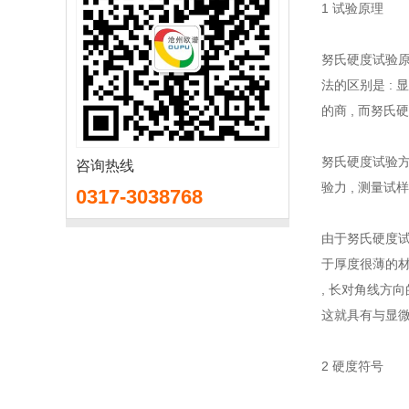
1 试验原理
努氏硬度试验原
法的区别是 :
的商 , 而努氏
努氏硬度试验方
咨询热线
验力 , 测量
0317-3038768
由于努氏硬度试
于厚度很薄的材
, 长对角线方
这就具有与显
2 硬度符号