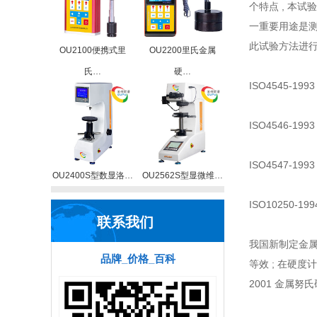
个特点 , 本
一重要用途是测
此试验方法进行
OU2100便携式里
OU2200里氏金属
氏…
硬…
ISO4545-1
ISO4546-
ISO4547-
OU2400S型数显洛…
OU2562S型显微维…
ISO10250
联系我们
我国新制定金属努氏
品牌_价格_百科
等效 ; 在硬度计方
2001 金属努